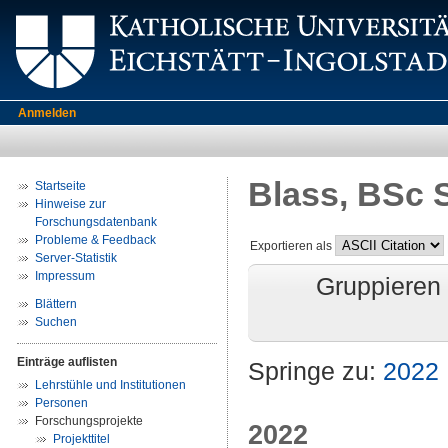
Anmelden
Blass, BSc 
Startseite
Hinweise zur
Forschungsdatenbank
Probleme & Feedback
Exportieren als
Server-Statistik
Impressum
Gruppieren
Blättern
Suchen
Einträge auflisten
Springe zu:
2022
Lehrstühle und Institutionen
Personen
Forschungsprojekte
2022
Projekttitel