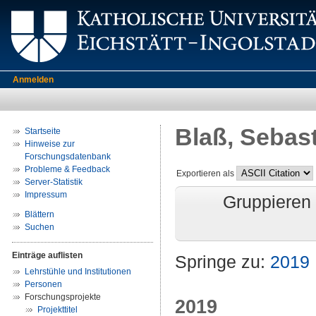
Anmelden
Blaß, Sebas
Startseite
Hinweise zur
Forschungsdatenbank
Probleme & Feedback
Exportieren als
Server-Statistik
Impressum
Gruppieren
Blättern
Suchen
Einträge auflisten
Springe zu:
2019
Lehrstühle und Institutionen
Personen
Forschungsprojekte
2019
Projekttitel