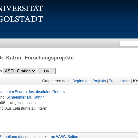
Dr. Katrin
: Forschungsprojekte
ls
Gruppieren nach:
Beginn des Projekts
|
Projektstatus
|
Ke
se beim Erwerb des absoluten Gehörs
ung:
Schlemmer, Dr. Kathrin
2008 - , abgeschlossen
g: Aus Lehrstuhletat (intern)
Einbettung dieser Liste in externe WWW-Seiten: