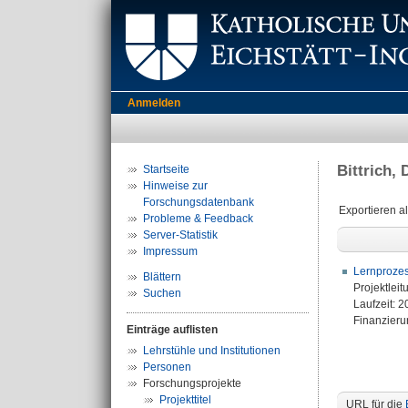
Anmelden
Bittrich, 
Startseite
Hinweise zur
Forschungsdatenbank
Exportieren a
Probleme & Feedback
Server-Statistik
Impressum
Lernprozes
Blättern
Projektleit
Suchen
Laufzeit: 
Finanzierun
Einträge auflisten
Lehrstühle und Institutionen
Personen
Forschungsprojekte
Projekttitel
URL für die