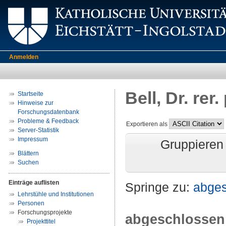
Anmelden
Bell, Dr. rer
Startseite
Hinweise zur
Forschungsdatenbank
Probleme & Feedback
Exportieren als
Server-Statistik
Impressum
Gruppieren
Blättern
Suchen
Einträge auflisten
Springe zu:
abge
Lehrstühle und Institutionen
Personen
Forschungsprojekte
abgeschlossen
Projekttitel