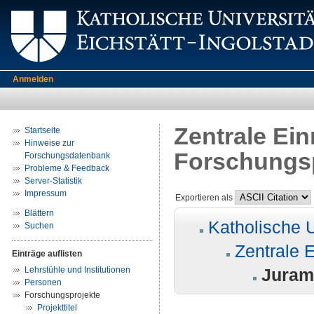
Anmelden
Zentrale Ei
Startseite
Hinweise zur
Forschungs
Forschungsdatenbank
Probleme & Feedback
Server-Statistik
Impressum
Exportieren als
Blättern
Katholische U
Suchen
Zentrale 
Einträge auflisten
Lehrstühle und Institutionen
Jura
Personen
Forschungsprojekte
Projekttitel