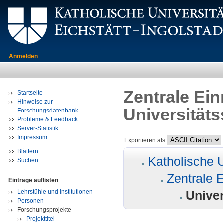
Anmelden
Zentrale Ein
Startseite
Hinweise zur
Universität
Forschungsdatenbank
Probleme & Feedback
Server-Statistik
Impressum
Exportieren als
Blättern
Katholische U
Suchen
Zentrale 
Einträge auflisten
Lehrstühle und Institutionen
Unive
Personen
Forschungsprojekte
Projekttitel