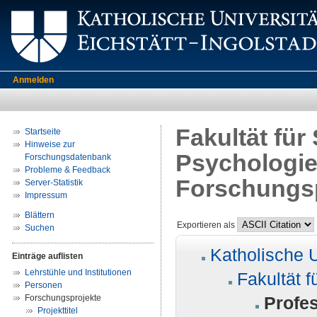
Anmelden
Fakultät für
Startseite
Hinweise zur
Psychologie 
Forschungsdatenbank
Probleme & Feedback
Forschungs
Server-Statistik
Impressum
Blättern
Exportieren als
Suchen
Katholische U
Einträge auflisten
Lehrstühle und Institutionen
Fakultät f
Personen
Forschungsprojekte
Profes
Projekttitel