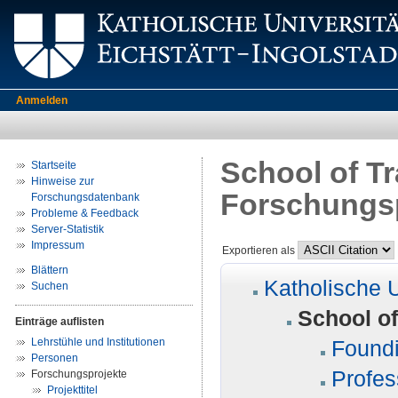
Anmelden
School of Tr
Startseite
Hinweise zur
Forschungs
Forschungsdatenbank
Probleme & Feedback
Server-Statistik
Impressum
Exportieren als
Blättern
Katholische U
Suchen
School of
Einträge auflisten
Lehrstühle und Institutionen
Foundi
Personen
Profes
Forschungsprojekte
Projekttitel