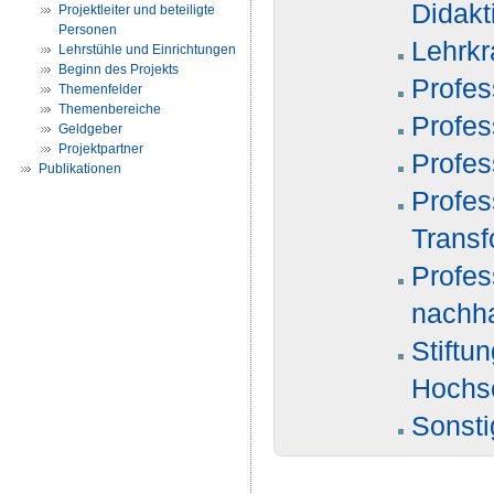
Didakt
Projektleiter und beteiligte
Personen
Lehrkr
Lehrstühle und Einrichtungen
Beginn des Projekts
Profes
Themenfelder
Themenbereiche
Profes
Geldgeber
Projektpartner
Profes
Publikationen
Profes
Transf
Profes
nachha
Stiftu
Hochsc
Sonsti