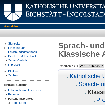
Anmelden
Sprach- und 
Startseite
Hinweise zur
Klassische 
Forschungsdatenbank
Probleme & Feedback
Server-Statistik
Impressum
Exportieren als
Blättern
Katholische U
Suchen
Sprach- u
Einträge auflisten
Lehrstühle und Institutionen
Klass
Personen
Pro
Forschungsprojekte
Projekttitel