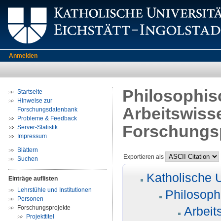
Anmelden
Philosophis
Startseite
Hinweise zur
Arbeitswiss
Forschungsdatenbank
Probleme & Feedback
Forschungs
Server-Statistik
Impressum
Blättern
Exportieren als
Suchen
Katholische U
Einträge auflisten
Lehrstühle und Institutionen
Philosoph
Personen
Forschungsprojekte
Arbeit
Projekttitel