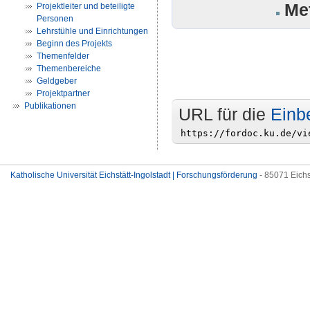
Me
Projektleiter und beteiligte
Personen
Lehrstühle und Einrichtungen
Beginn des Projekts
Themenfelder
Themenbereiche
Geldgeber
Projektpartner
Publikationen
URL für die
Einb
Katholische Universität Eichstätt-Ingolstadt | Forschungsförderung
- 85071 Eichs