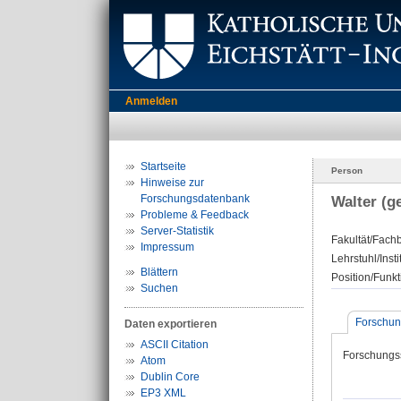
Anmelden
Startseite
Person
Hinweise zur
Forschungsdatenbank
Walter (ge
Probleme & Feedback
Server-Statistik
Fakultät/Fachb
Impressum
Lehrstuhl/Insti
Blättern
Position/Funkt
Suchen
Forschun
Daten exportieren
ASCII Citation
Forschungs
Atom
Dublin Core
EP3 XML