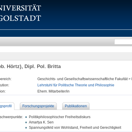
b. Hörtz), Dipl. Pol. Britta
ereich:
Geschichts- und Gesellschaftswissenschaftliche Fakultät > 
tution:
Lehrstuhl für Politische Theorie und Philosophie
ion:
Ehem. Mitarbeiter/in
gsprofil
Forschungsprojekte
Publikationen
schwerpunkte:
Politikphilosophischer Freiheitsdiskurs
Amartya K. Sen
Spannungsfeld von Wohlstand, Freiheit und Gerechtigkeit