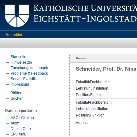
Anmelden
Startseite
Person
Hinweise zur
Forschungsdatenbank
Schneider, Prof. Dr. Nina
Probleme & Feedback
Server-Statistik
Fakultät/Fachbereich:
Impressum
Lehrstuhl/Institution:
Blättern
Position/Funktion:
Suchen
Fakultät/Fachbereich:
Lehrstuhl/Institution:
Daten exportieren
Position/Funktion:
ASCII Citation
Adresse:
Atom
Dublin Core
EP3 XML