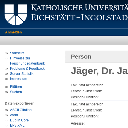
Anmelden
Startseite
Person
Hinweise zur
Forschungsdatenbank
Jäger, Dr. J
Probleme & Feedback
Server-Statistik
Impressum
Fakultät/Fachbereich:
Blättern
Lehrstuhl/Institution:
Suchen
Position/Funktion:
Daten exportieren
Fakultät/Fachbereich:
ASCII Citation
Lehrstuhl/Institution:
Atom
Position/Funktion:
Dublin Core
Adresse:
EP3 XML