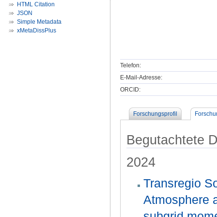
HTML Citation
JSON
Simple Metadata
xMetaDissPlus
Telefon:
E-Mail-Adresse:
ORCID:
Forschungsprofil
Forschu
Begutachtete Dr
2024
Transregio S
Atmosphere a
subgrid mome